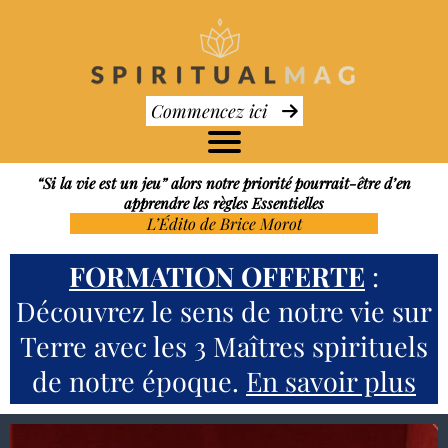
Commencez ici
t
“Si la vie est un jeu” alors notre priorité pourrait-être d’en
apprendre les règles Essentielles
s
L’Édito de Brice Morot
l
i
FORMATION OFFERTE
:
a
Découvrez le sens de notre vie sur
Terre avec les 3 Maîtres spirituels
s
t
de notre époque.
En savoir plus
o
i
l